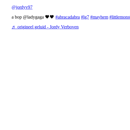
@jordyv97
a bop @ladygaga 🖤🖤
#abracadabra
#lg7
#mayhem
#littlemons
♬ origineel geluid - Jordy Verboven