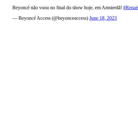
Beyoncé não voou no final do show hoje, em Amsterdã!
#Renai
— Beyoncé Access (@beyonceaccess)
June 18, 2023